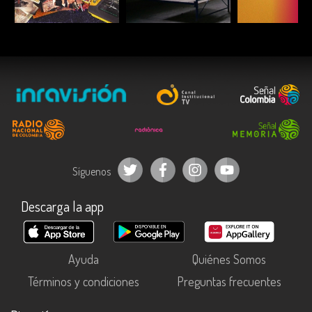
ESCUCHAR
ESCUCHAR
ESCUC
Síguenos
Descarga la app
Ayuda
Quiénes Somos
Términos y condiciones
Preguntas frecuentes