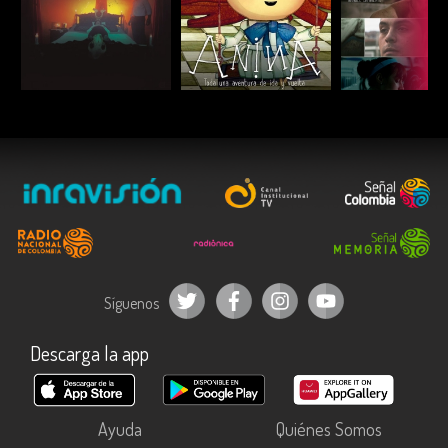
ESCUCHAR
ESCUCHAR
ESCUC
Síguenos
Descarga la app
Ayuda
Quiénes Somos