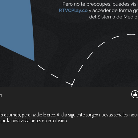
m
o ocurrido, pero nadie le cree. Al día siguiente surgen nuevas señales inqu
ue la niña vista antes no era ilusión.