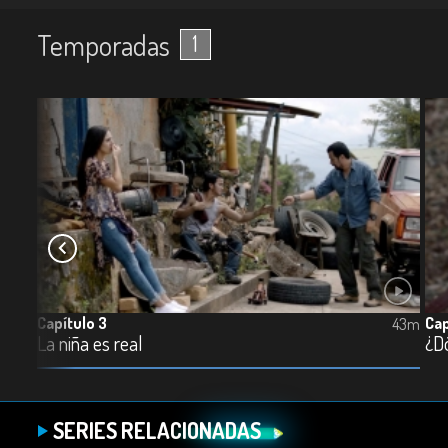
Temporadas
1
Capítulo 3
Cap
42m
43m
La niña es real
¿D
SERIES RELACIONADAS