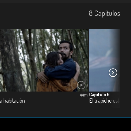
8
Capí­tulos
Capítulo 6
44m
la habitación
El trapiche está en