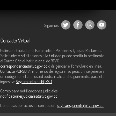
Síguenos
Contacto Virtual
Estimado Ciudadano: Para radicar Peticiones, Quejas, Reclamos,
Solicitudes y Felicitaciones a la Entidad puede remitir lo pertinente
al Correo Oficial Institucional de RTVC
correspondencia@rtvc.gov.co
o diligenciar el formulario en línea:
Contacto PQRSD
. Al momento de registrar su petición, se generará
un código con el cual usted podrá realizar el seguimiento, para ello,
ingrese a:
Seguimiento de PQRSD
Correo para notificaciones judiciales:
notificacionesjudiciales@rtvc.gov.co
Denuncias por actos de corrupción:
soytransparente@rtvc.gov.co