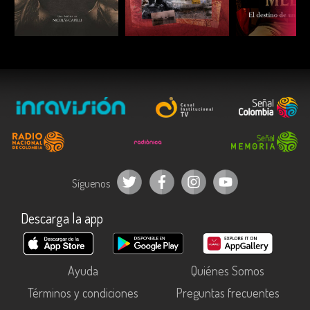
ESCUCHAR
ESCUCHAR
ESCUC
Síguenos
Descarga la app
Ayuda
Quiénes Somos
Términos y condiciones
Preguntas frecuentes