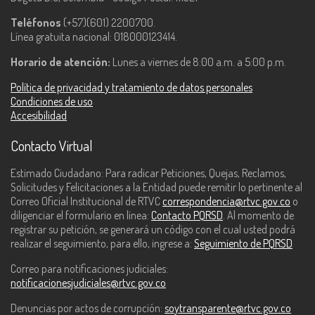
Teléfonos
(+57)(601) 2200700.
Línea gratuita nacional: 018000123414.
Horario de atención:
Lunes a viernes de 8:00 a.m. a 5:00 p.m.
Política de privacidad y tratamiento de datos personales
Condiciones de uso
Accesibilidad
Contacto Virtual
Estimado Ciudadano: Para radicar Peticiones, Quejas, Reclamos,
Solicitudes y Felicitaciones a la Entidad puede remitir lo pertinente al
Correo Oficial Institucional de RTVC
correspondencia@rtvc.gov.co
o
diligenciar el formulario en línea:
Contacto PQRSD
. Al momento de
registrar su petición, se generará un código con el cual usted podrá
realizar el seguimiento, para ello, ingrese a:
Seguimiento de PQRSD
Correo para notificaciones judiciales:
notificacionesjudiciales@rtvc.gov.co
Denuncias por actos de corrupción:
soytransparente@rtvc.gov.co