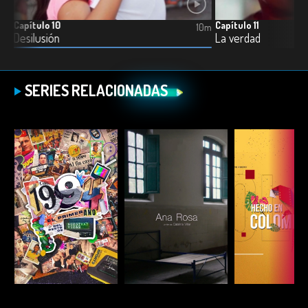
Capítulo 10
Capítulo 11
10m
10m
Desilusión
La verdad
SERIES RELACIONADAS
ESCUCHAR
ESCUCHAR
ESCUC