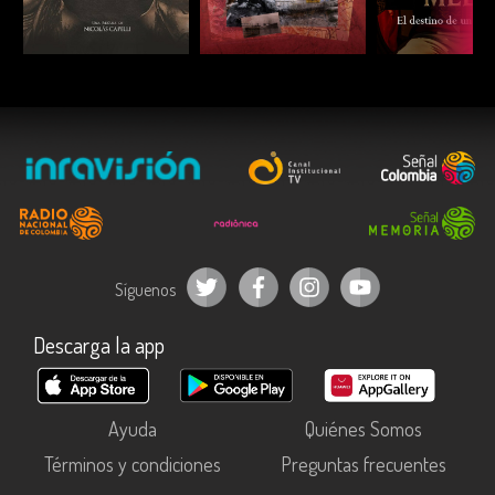
ESCUCHAR
ESCUCHAR
ESCUC
Síguenos
Descarga la app
Ayuda
Quiénes Somos
Términos y condiciones
Preguntas frecuentes