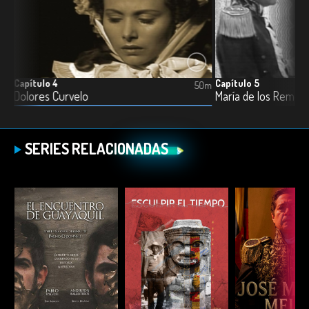
Capítulo 4
Capítulo 5
0m
50m
Dolores Curvelo
María de los Remedi
SERIES RELACIONADAS