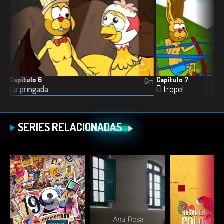
Capítulo 6
Capítulo 7
6m
6m
La pringada
El tropel
SERIES RELACIONADAS