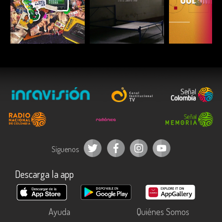
ESCUCHAR
ESCUCHAR
ESCUC
Síguenos
Descarga la app
Ayuda
Quiénes Somos