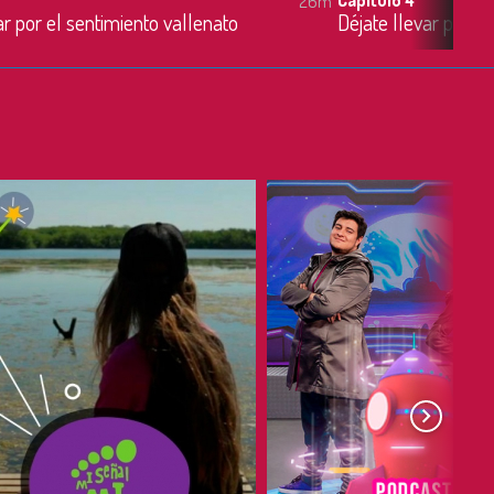
26m
ar por el sentimiento vallenato
Déjate llevar por e