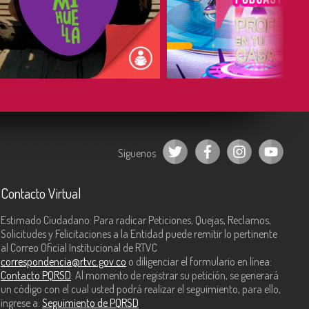
COMPARTIR
COMPARTIR
Síguenos
Contacto Virtual
Estimado Ciudadano: Para radicar Peticiones, Quejas, Reclamos,
Solicitudes y Felicitaciones a la Entidad puede remitir lo pertinente
al Correo Oficial Institucional de RTVC
correspondencia@rtvc.gov.co
o diligenciar el formulario en línea:
Contacto PQRSD
. Al momento de registrar su petición, se generará
un código con el cual usted podrá realizar el seguimiento, para ello,
ingrese a:
Seguimiento de PQRSD