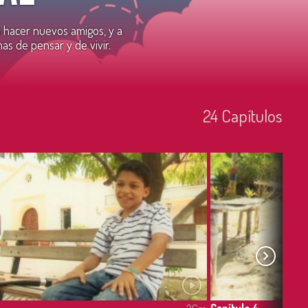
a hacer nuevos amigos, y a
s de pensar y de vivir.
24
Capí­tulos
Capítulo 4