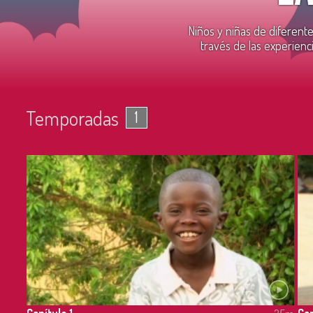
Niños y niñas de diferent
través de las experien
Temporadas
1
Capítulo 1
Cap