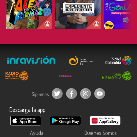
ESCUCHAR
ESCUCHAR
ESCUC
Síguenos
Descarga la app
Ayuda
Quiénes Somos