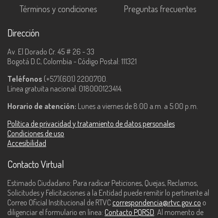
Términos y condiciones
Preguntas frecuentes
Dirección
Av. El Dorado Cr. 45 # 26 - 33
Bogotá D.C, Colombia - Código Postal: 111321
Teléfonos
(+57)(601) 2200700.
Línea gratuita nacional: 018000123414.
Horario de atención:
Lunes a viernes de 8:00 a.m. a 5:00 p.m.
Política de privacidad y tratamiento de datos personales
Condiciones de uso
Accesibilidad
Contacto Virtual
Estimado Ciudadano: Para radicar Peticiones, Quejas, Reclamos,
Solicitudes y Felicitaciones a la Entidad puede remitir lo pertinente al
Correo Oficial Institucional de RTVC
correspondencia@rtvc.gov.co
o
diligenciar el formulario en línea:
Contacto PQRSD
. Al momento de