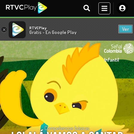
RTVCPlay
Ver
×
Gratis - En Google Play
Infantil
Competencias básicas