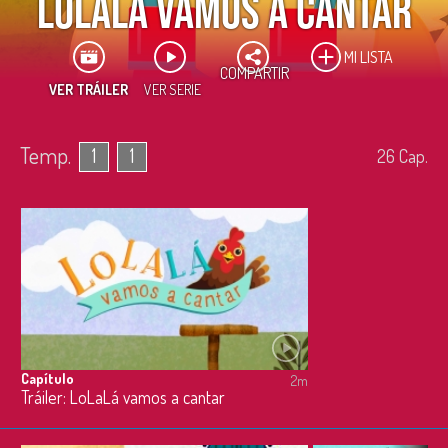
LoLaLá vamos a cantar
MI LISTA
COMPARTIR
VER TRÁILER
VER SERIE
Temp.
1
1
26
Cap.
Capítulo
2m
Tráiler: LoLaLá vamos a cantar