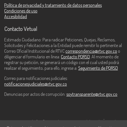
Política de privacidad y tratamiento de datos personales
Condiciones de uso
Accesibilidad
Contacto Virtual
Estimado Ciudadano: Para radicar Peticiones, Quejas, Reclamos,
Solicitudes y Felicitaciones a la Entidad puede remitir lo pertinente al
Correo Oficial Institucional de RTVC
correspondencia@rtvc.gov.co
o
diligenciar el formulario en línea:
Contacto PQRSD
. Al momento de
registrar su petición, se generará un código con el cual usted podrá
realizar el seguimiento, para ello, ingrese a:
Seguimiento de PQRSD
Correo para notificaciones judiciales:
notificacionesjudiciales@rtvc.gov.co
Denuncias por actos de corrupción:
soytransparente@rtvc.gov.co
Este contenido fue financiado con recursos del Fondo Único de