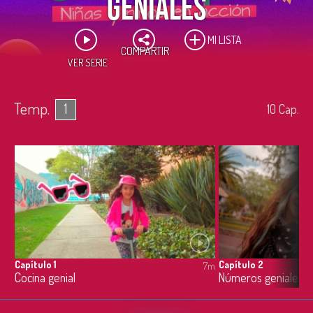
Geniales
MI LISTA
COMPARTIR
VER SERIE
Temp.
1
10
Cap.
Capítulo 1
Capítulo 2
7m
Cocina genial
Números geniales