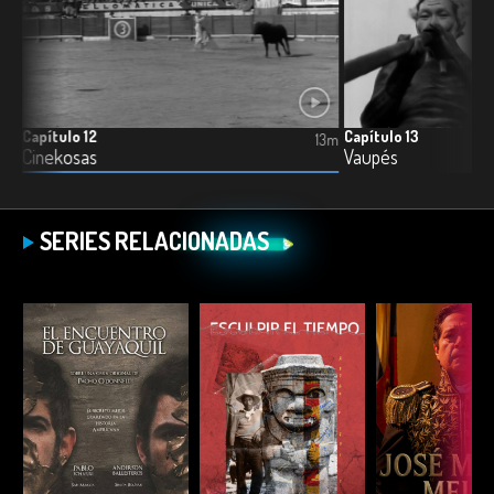
Capítulo 12
Capítulo 13
10m
13m
Cinekosas
Vaupés
SERIES RELACIONADAS