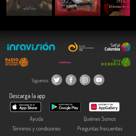
ESCUCHAR
ESCUCHAR
ESCUC
Síguenos
Descarga la app
Ayuda
Quiénes Somos
Términos y condiciones
Preguntas frecuentes