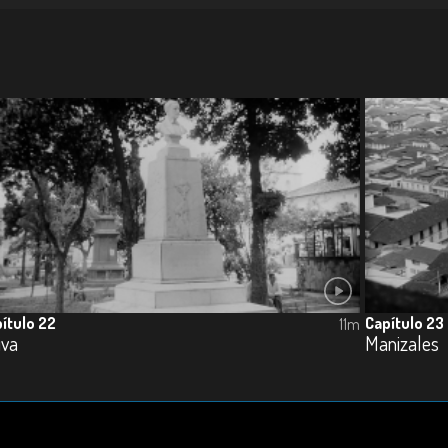
ítulo 22
Capítulo 23
11m
iva
Manizales