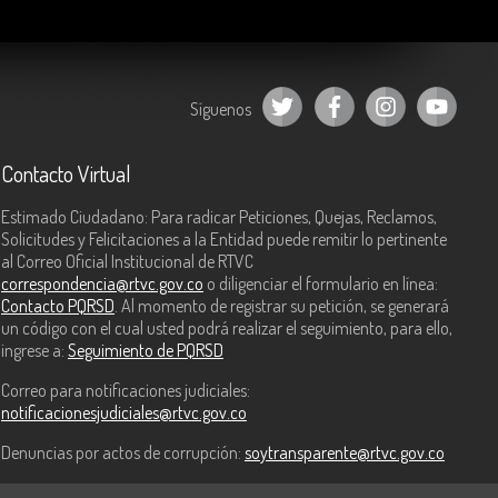
Síguenos
Contacto Virtual
Estimado Ciudadano: Para radicar Peticiones, Quejas, Reclamos,
Solicitudes y Felicitaciones a la Entidad puede remitir lo pertinente
al Correo Oficial Institucional de RTVC
correspondencia@rtvc.gov.co
o diligenciar el formulario en línea:
Contacto PQRSD
. Al momento de registrar su petición, se generará
un código con el cual usted podrá realizar el seguimiento, para ello,
ingrese a:
Seguimiento de PQRSD
Correo para notificaciones judiciales:
notificacionesjudiciales@rtvc.gov.co
Denuncias por actos de corrupción:
soytransparente@rtvc.gov.co