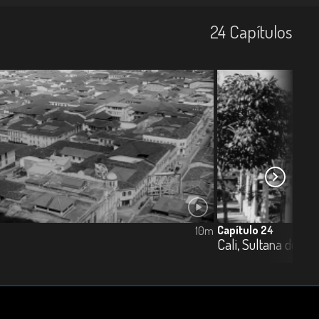
24
Capí­tulos
Capítulo 24
10m
Cali, Sultana del Va