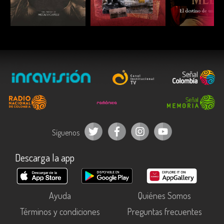
ESCUCHAR
ESCUCHAR
ESCUC
Síguenos
Descarga la app
Ayuda
Quiénes Somos
Términos y condiciones
Preguntas frecuentes