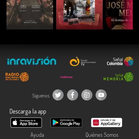
ESCUCHAR
ESCUCHAR
ESCUC
Síguenos
Descarga la app
Ayuda
Quiénes Somos