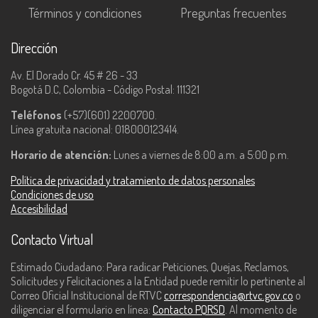
Términos y condiciones
Preguntas frecuentes
Dirección
Av. El Dorado Cr. 45 # 26 - 33
Bogotá D.C, Colombia - Código Postal: 111321
Teléfonos
(+57)(601) 2200700.
Línea gratuita nacional: 018000123414.
Horario de atención:
Lunes a viernes de 8:00 a.m. a 5:00 p.m.
Política de privacidad y tratamiento de datos personales
Condiciones de uso
Accesibilidad
Contacto Virtual
Estimado Ciudadano: Para radicar Peticiones, Quejas, Reclamos,
Solicitudes y Felicitaciones a la Entidad puede remitir lo pertinente al
Correo Oficial Institucional de RTVC
correspondencia@rtvc.gov.co
o
diligenciar el formulario en línea:
Contacto PQRSD
. Al momento de