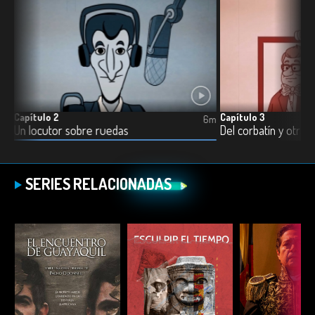
Capítulo 2
Capítulo 3
6m
6m
Un locutor sobre ruedas
Del corbatín y otras 
SERIES RELACIONADAS