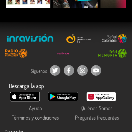
ESCUCHAR
ESCUCHAR
ESCUC
Síguenos
Descarga la app
Ayuda
Quiénes Somos
Términos y condiciones
Preguntas frecuentes