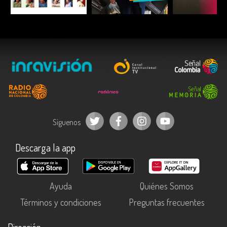
ESCUCHAR
ESCUCHAR
ESCUC
Síguenos
Descarga la app
Ayuda
Quiénes Somos
Términos y condiciones
Preguntas frecuentes