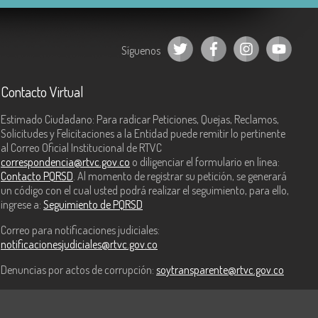
Síguenos
Contacto Virtual
Estimado Ciudadano: Para radicar Peticiones, Quejas, Reclamos,
Solicitudes y Felicitaciones a la Entidad puede remitir lo pertinente
al Correo Oficial Institucional de RTVC
correspondencia@rtvc.gov.co
o diligenciar el formulario en línea:
Contacto PQRSD
. Al momento de registrar su petición, se generará
un código con el cual usted podrá realizar el seguimiento, para ello,
ingrese a:
Seguimiento de PQRSD
Correo para notificaciones judiciales:
notificacionesjudiciales@rtvc.gov.co
Denuncias por actos de corrupción:
soytransparente@rtvc.gov.co