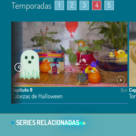
Temporadas
1
2
3
4
5
Capítulo 9
Cap
8m
8m
Cabezas de Halloween
Tor
SERIES RELACIONADAS