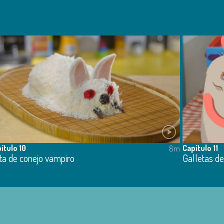
ítulo 10
Capítulo 11
8m
ta de conejo vampiro
Galletas d