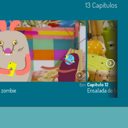
13
Capí­tulos
Capítulo 12
8m
e zombie
Ensalada de larvas