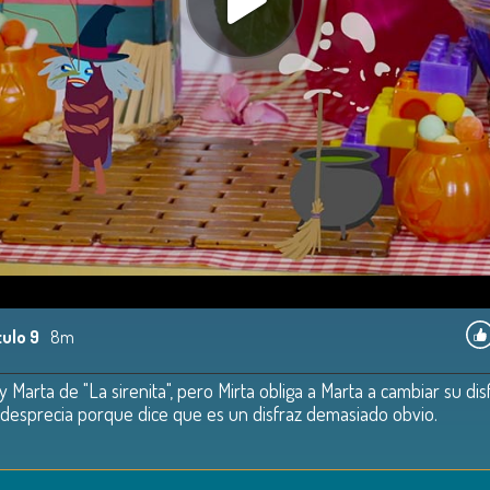
tulo 9
8m
y Marta de "La sirenita", pero Mirta obliga a Marta a cambiar su d
o desprecia porque dice que es un disfraz demasiado obvio.