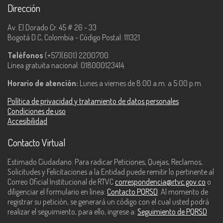
Dirección
Av. El Dorado Cr. 45 # 26 - 33
Bogotá D.C, Colombia - Código Postal: 111321
Teléfonos
(+57)(601) 2200700.
Línea gratuita nacional: 018000123414.
Horario de atención:
Lunes a viernes de 8:00 a.m. a 5:00 p.m.
Política de privacidad y tratamiento de datos personales
Condiciones de uso
Accesibilidad
Contacto Virtual
Estimado Ciudadano: Para radicar Peticiones, Quejas, Reclamos,
Solicitudes y Felicitaciones a la Entidad puede remitir lo pertinente al
Correo Oficial Institucional de RTVC
correspondencia@rtvc.gov.co
o
diligenciar el formulario en línea:
Contacto PQRSD
. Al momento de
registrar su petición, se generará un código con el cual usted podrá
realizar el seguimiento, para ello, ingrese a:
Seguimiento de PQRSD