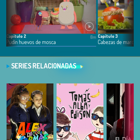
Capítulo 2
Capítulo 3
8m
8m
Pudín huevos de mosca
Cabezas de marcian
SERIES RELACIONADAS