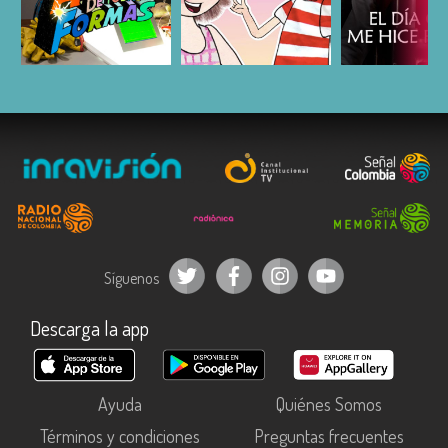
ESCUCHAR
ESCUCHAR
ESCUC
Síguenos
Descarga la app
Ayuda
Quiénes Somos
Términos y condiciones
Preguntas frecuentes