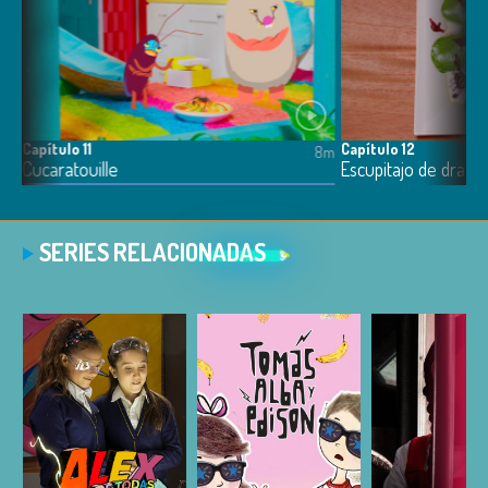
Capítulo 11
Capítulo 12
8m
8m
Cucaratouille
Escupitajo de dragó
SERIES RELACIONADAS