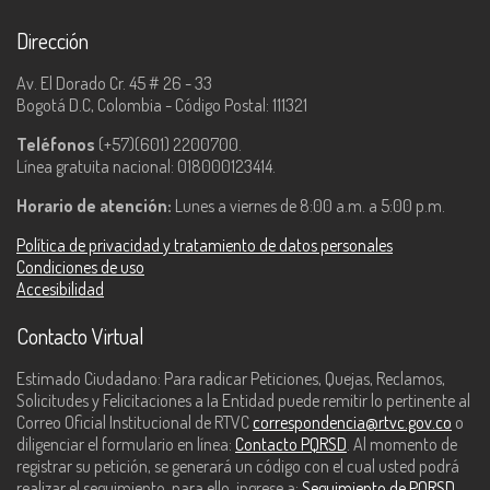
Dirección
Av. El Dorado Cr. 45 # 26 - 33
Bogotá D.C, Colombia - Código Postal: 111321
Teléfonos
(+57)(601) 2200700.
Línea gratuita nacional: 018000123414.
Horario de atención:
Lunes a viernes de 8:00 a.m. a 5:00 p.m.
Política de privacidad y tratamiento de datos personales
Condiciones de uso
Accesibilidad
Contacto Virtual
Estimado Ciudadano: Para radicar Peticiones, Quejas, Reclamos,
Solicitudes y Felicitaciones a la Entidad puede remitir lo pertinente al
Correo Oficial Institucional de RTVC
correspondencia@rtvc.gov.co
o
diligenciar el formulario en línea:
Contacto PQRSD
. Al momento de
registrar su petición, se generará un código con el cual usted podrá
realizar el seguimiento, para ello, ingrese a:
Seguimiento de PQRSD