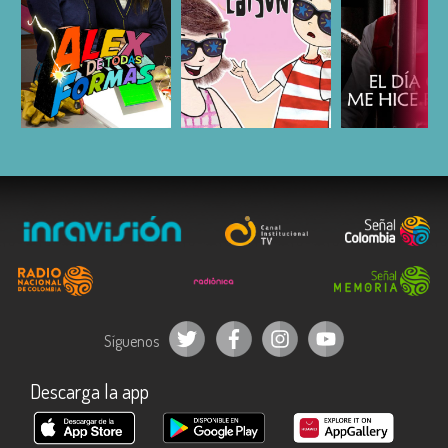
ESCUCHAR
ESCUCHAR
ESCUC
Síguenos
Descarga la app