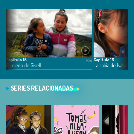
Capítulo 15
Capítulo 16
7m
6m
El miedo de Gisell
La rabia de Isabella
SERIES RELACIONADAS