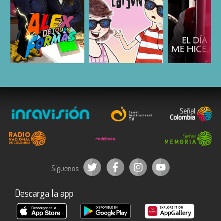
ESCUCHAR
ESCUCHAR
ESCUC
Síguenos
Descarga la app