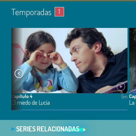
Temporadas
1
Capítulo 4
Cap
5m
5m
El miedo de Lucía
La 
SERIES RELACIONADAS