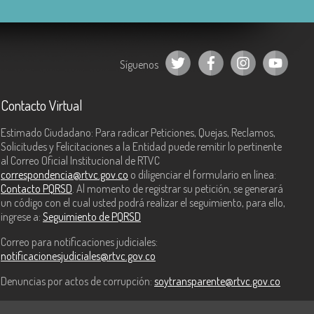
Síguenos
Contacto Virtual
Estimado Ciudadano: Para radicar Peticiones, Quejas, Reclamos,
Solicitudes y Felicitaciones a la Entidad puede remitir lo pertinente
al Correo Oficial Institucional de RTVC
correspondencia@rtvc.gov.co
o diligenciar el formulario en línea:
Contacto PQRSD
. Al momento de registrar su petición, se generará
un código con el cual usted podrá realizar el seguimiento, para ello,
ingrese a:
Seguimiento de PQRSD
Correo para notificaciones judiciales:
notificacionesjudiciales@rtvc.gov.co
Denuncias por actos de corrupción:
soytransparente@rtvc.gov.co