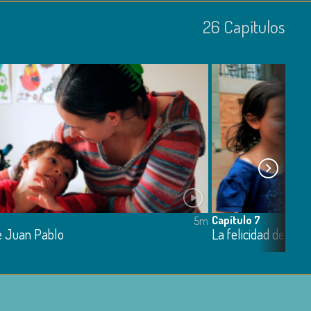
26
Capí­tulos
Capítulo 7
5m
e Juan Pablo
La felicidad de Gabr