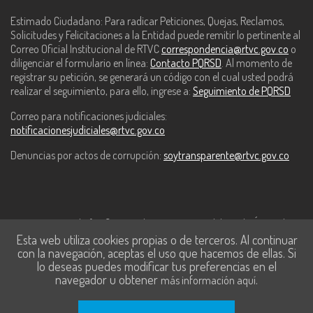
Estimado Ciudadano: Para radicar Peticiones, Quejas, Reclamos,
Solicitudes y Felicitaciones a la Entidad puede remitir lo pertinente al
Correo Oficial Institucional de RTVC
correspondencia@rtvc.gov.co
o
diligenciar el formulario en línea:
Contacto PQRSD
. Al momento de
registrar su petición, se generará un código con el cual usted podrá
realizar el seguimiento, para ello, ingrese a:
Seguimiento de PQRSD
Correo para notificaciones judiciales:
notificacionesjudiciales@rtvc.gov.co
Denuncias por actos de corrupción:
soytransparente@rtvc.gov.co
Este contenido fue financiado con recursos del Fondo Único de
Esta web utiliza cookies propias o de terceros. Al continuar
Tecnologías de la Información y las Comunicaciones de MinTic.
con la navegación, aceptas el uso que hacemos de ellas. Si
lo deseas puedes modificar tus preferencias en el
navegador u obtener
.
más información aquí