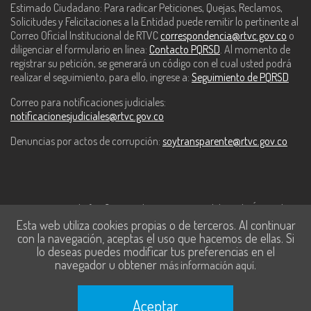
Estimado Ciudadano: Para radicar Peticiones, Quejas, Reclamos,
Solicitudes y Felicitaciones a la Entidad puede remitir lo pertinente al
Correo Oficial Institucional de RTVC
correspondencia@rtvc.gov.co
o
diligenciar el formulario en línea:
Contacto PQRSD
. Al momento de
registrar su petición, se generará un código con el cual usted podrá
realizar el seguimiento, para ello, ingrese a:
Seguimiento de PQRSD
Correo para notificaciones judiciales:
notificacionesjudiciales@rtvc.gov.co
Denuncias por actos de corrupción:
soytransparente@rtvc.gov.co
Este contenido fue financiado con recursos del Fondo Único de
Esta web utiliza cookies propias o de terceros. Al continuar
Tecnologías de la Información y las Comunicaciones de MinTic.
con la navegación, aceptas el uso que hacemos de ellas. Si
lo deseas puedes modificar tus preferencias en el
navegador u obtener
.
más información aquí
Aceptar