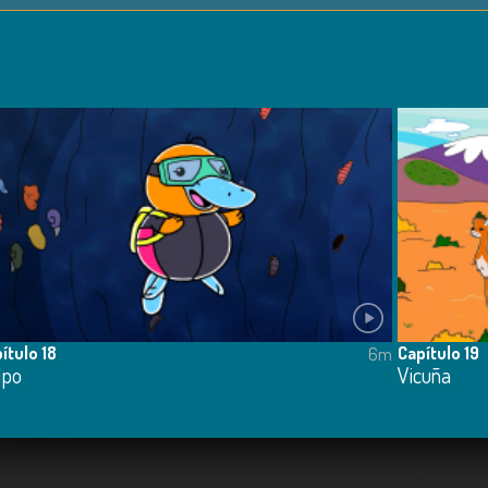
ítulo 18
Capítulo 19
6m
lpo
Vicuña