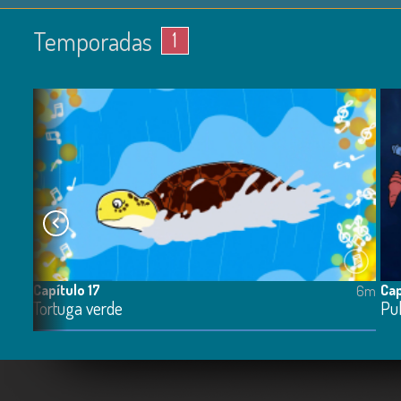
Temporadas
1
Capítulo 17
Cap
5m
6m
Tortuga verde
Pu