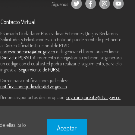
Síguenos
Contacto Virtual
Estimado Ciudadano: Para radicar Peticiones, Quejas, Reclamos,
Solicitudes y Felicitaciones a la Entidad puede remitir lo pertinente
al Correo Oficial Institucional de RTVC
correspondencia@rtvc.gov.co
o diligenciar el formulario en línea:
Contacto PQRSD
. Al momento de registrar su petición, se generará
un código con el cual usted podrá realizar el seguimiento, para ello,
ingrese a:
Seguimiento de PQRSD
Correo para notificaciones judiciales:
notificacionesjudiciales@rtvc.gov.co
Denuncias por actos de corrupción:
soytransparente@rtvc.gov.co
 ellas. Si lo
Aceptar