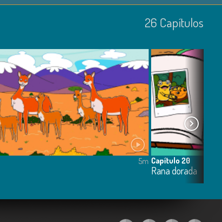
26
Capí­tulos
Capítulo 20
5m
Rana dorada