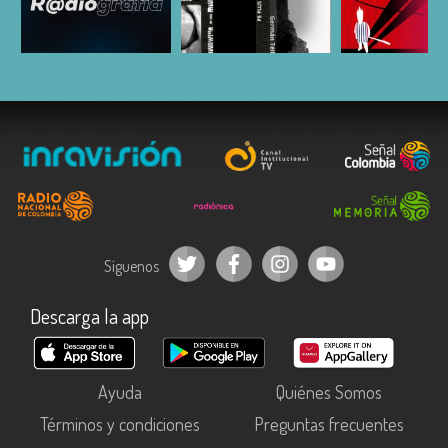
ESCUCHAR
ESCUCHAR
ESCUC
Síguenos
Descarga la app
Ayuda
Quiénes Somos
Términos y condiciones
Preguntas frecuentes