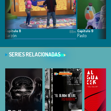
Capítulo 8
Capítulo 9
8m
88m
Garzón
Pasto
SERIES RELACIONADAS