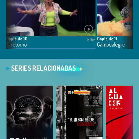
Capítulo 10
Capítulo 11
91m
89m
El retorno
Campoalegre
SERIES RELACIONADAS