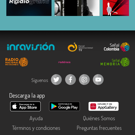
ESCUCHAR
ESCUCHAR
ESCUC
Síguenos
Descarga la app
Ayuda
Quiénes Somos
Términos y condiciones
Preguntas frecuentes