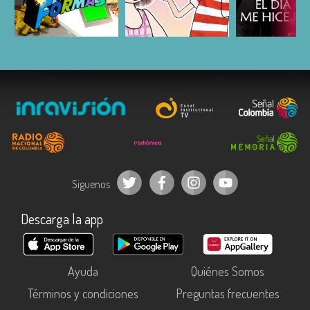
ESCUCHAR
ESCUCHAR
ESCUC
Síguenos
Descarga la app
Ayuda
Quiénes Somos
Términos y condiciones
Preguntas frecuentes