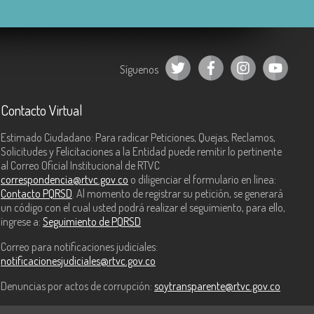
Síguenos
Contacto Virtual
Estimado Ciudadano: Para radicar Peticiones, Quejas, Reclamos,
Solicitudes y Felicitaciones a la Entidad puede remitir lo pertinente
al Correo Oficial Institucional de RTVC
correspondencia@rtvc.gov.co
o diligenciar el formulario en línea:
Contacto PQRSD
. Al momento de registrar su petición, se generará
un código con el cual usted podrá realizar el seguimiento, para ello,
ingrese a:
Seguimiento de PQRSD
Correo para notificaciones judiciales:
notificacionesjudiciales@rtvc.gov.co
Denuncias por actos de corrupción:
soytransparente@rtvc.gov.co