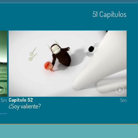
51
Capí­tulos
Capítulo 52
5m
5m
¿Soy valiente?