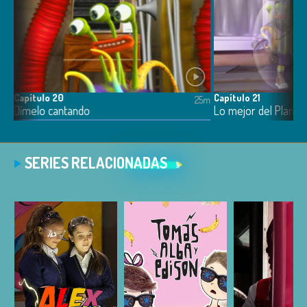
Capítulo 20
Capítulo 21
5m
25m
Dímelo cantando
Lo mejor del Planet
SERIES RELACIONADAS