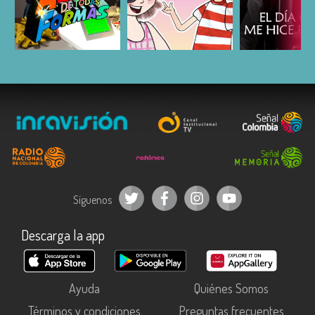
ESCUCHAR
ESCUCHAR
ESCUC
Síguenos
Descarga la app
Ayuda
Quiénes Somos
Términos y condiciones
Preguntas frecuentes