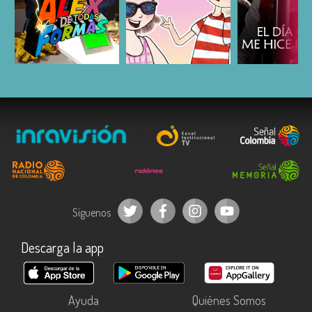
ESCUCHAR
ESCUCHAR
ESCUC
Síguenos
Descarga la app
Ayuda
Quiénes Somos