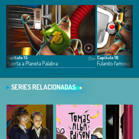
Capítulo 15
Capítulo 16
5m
25m
Puerta a Planeta Palabra
Fulanito famoso
SERIES RELACIONADAS