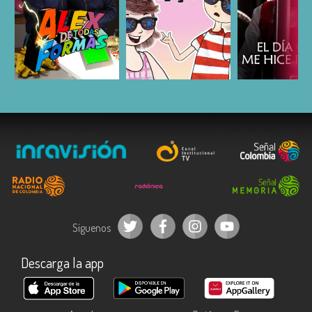
ESCUCHAR
ESCUCHAR
ESCUC
Síguenos
Descarga la app