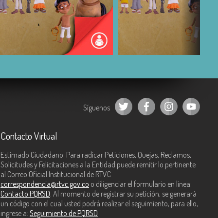
COMPARTIR
COMPARTIR
Síguenos
Contacto Virtual
Estimado Ciudadano: Para radicar Peticiones, Quejas, Reclamos,
Solicitudes y Felicitaciones a la Entidad puede remitir lo pertinente
al Correo Oficial Institucional de RTVC
correspondencia@rtvc.gov.co
o diligenciar el formulario en línea:
Contacto PQRSD
. Al momento de registrar su petición, se generará
un código con el cual usted podrá realizar el seguimiento, para ello,
ingrese a:
Seguimiento de PQRSD