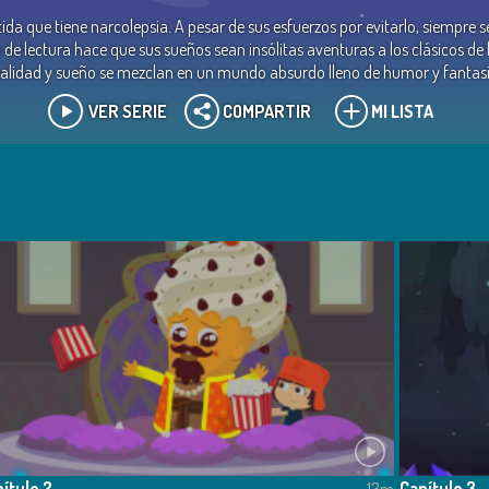
rtida que tiene narcolepsia. A pesar de sus esfuerzos por evitarlo, siempr
e lectura hace que sus sueños sean insólitas aventuras a los clásicos de l
ealidad y sueño se mezclan en un mundo absurdo lleno de humor y fantasí
VER SERIE
COMPARTIR
MI LISTA
ítulo 2
Capítulo 3
13m