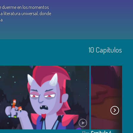
e se duerme en los momentos
a literatura universal, donde
a.
10
Capí­tulos
Capítulo 4
13m