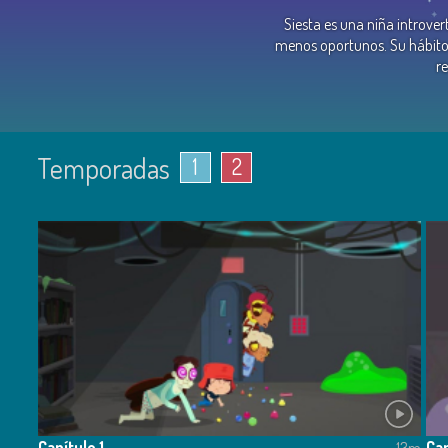
Siesta es una niña introve
menos oportunos. Su hábito d
r
Temporadas
1
2
Capítulo 1
Cap
13m