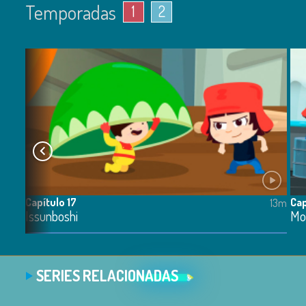
Temporadas
1
2
Capítulo 17
Cap
13m
13m
Issunboshi
Mo
SERIES RELACIONADAS