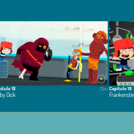
ítulo 18
Capítulo 19
13m
by Dick
Frankenste