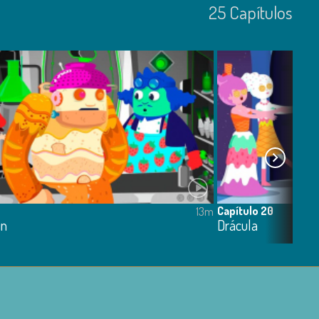
25
Capí­tulos
Capítulo 20
13m
in
Drácula