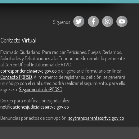
Síguenos
Contacto Virtual
Estimado Ciudadano: Para radicar Peticiones, Quejas, Reclamos,
Solicitudes y Felicitaciones a la Entidad puede remitir lo pertinente
al Correo Oficial Institucional de RTVC
correspondencia@rtvc.gov.co
o diligenciar el formulario en línea:
Contacto PQRSD
. Al momento de registrar su petición, se generará
un código con el cual usted podrá realizar el seguimiento, para ello,
ingrese a:
Seguimiento de PQRSD
Correo para notificaciones judiciales:
notificacionesjudiciales@rtvc.gov.co
Denuncias por actos de corrupción:
soytransparente@rtvc.gov.co