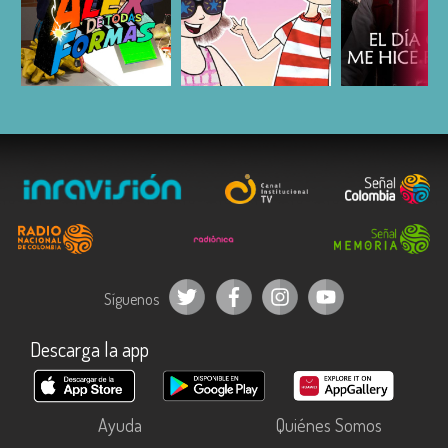
ESCUCHAR
ESCUCHAR
ESCUC
Síguenos
Descarga la app
Ayuda
Quiénes Somos