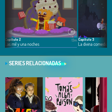
Capítulo 2
Capítulo 3
13m
13m
Las mil y una noches
La divina comedia
SERIES RELACIONADAS