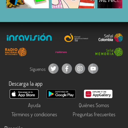
ESCUCHAR
ESCUCHAR
ESCUC
Síguenos
Descarga la app
Ayuda
Quiénes Somos
Términos y condiciones
Preguntas frecuentes