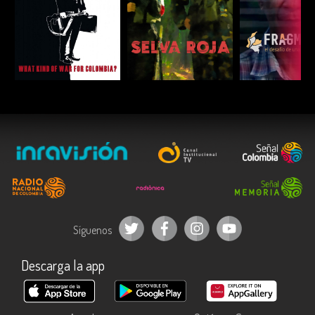
ESCUCHAR
ESCUCHAR
ESCUC
Síguenos
Descarga la app