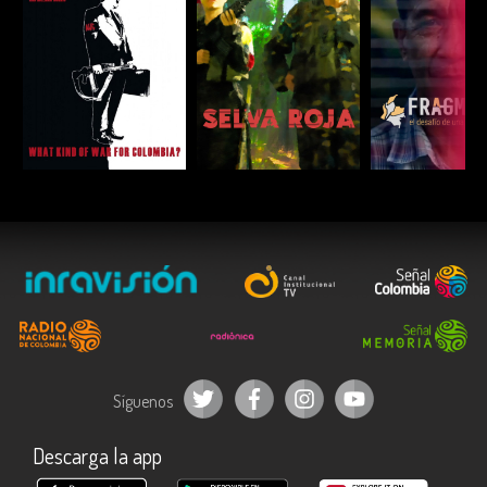
ESCUCHAR
ESCUCHAR
ESCUC
Síguenos
Descarga la app