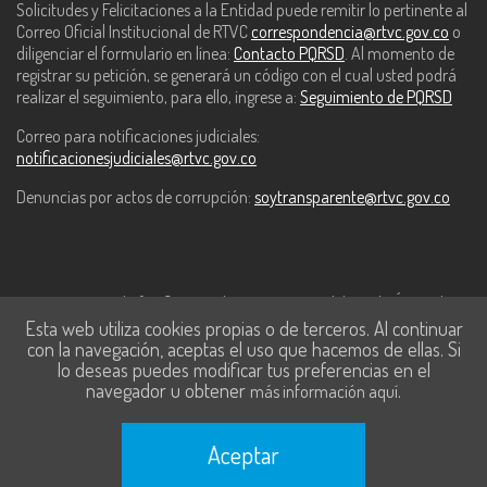
Solicitudes y Felicitaciones a la Entidad puede remitir lo pertinente al
Correo Oficial Institucional de RTVC
correspondencia@rtvc.gov.co
o
diligenciar el formulario en línea:
Contacto PQRSD
. Al momento de
registrar su petición, se generará un código con el cual usted podrá
realizar el seguimiento, para ello, ingrese a:
Seguimiento de PQRSD
Correo para notificaciones judiciales:
notificacionesjudiciales@rtvc.gov.co
Denuncias por actos de corrupción:
soytransparente@rtvc.gov.co
Este contenido fue financiado con recursos del Fondo Único de
Esta web utiliza cookies propias o de terceros. Al continuar
Tecnologías de la Información y las Comunicaciones de MinTic.
con la navegación, aceptas el uso que hacemos de ellas. Si
lo deseas puedes modificar tus preferencias en el
navegador u obtener
.
más información aquí
Aceptar