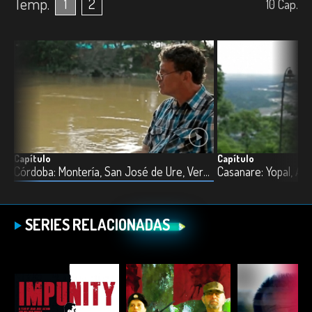
Temp.
1
2
10
Cap.
Capítulo
Capítulo
Bolívar: Cartagena, San Jacinto, El Salado, Carmen de Bolívar
Córdoba: Montería, San José de Ure, Vereda Leticia
Casanare: Yopal, Ag
SERIES RELACIONADAS