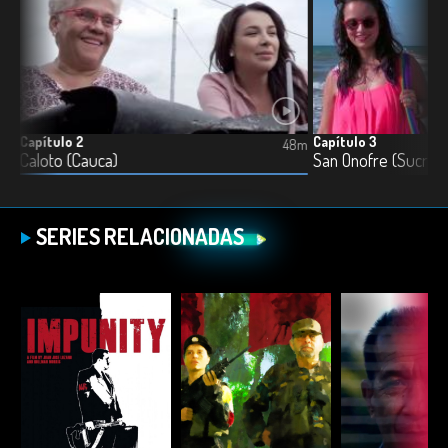
Capítulo 2
Capítulo 3
9m
48m
Caloto (Cauca)
San Onofre (Sucre)
SERIES RELACIONADAS