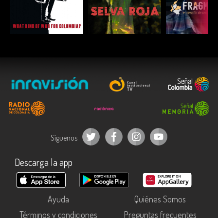
ESCUCHAR
ESCUCHAR
ESCUC
Síguenos
Descarga la app
Ayuda
Quiénes Somos
Términos y condiciones
Preguntas frecuentes