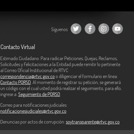
Síguenos
Contacto Virtual
Estimado Ciudadano: Para radicar Peticiones, Quejas, Reclamos,
Solicitudes y Felicitaciones a la Entidad puede remitir lo pertinente
al Correo Oficial Institucional de RTVC
correspondencia@rtvc.gov.co
o diligenciar el formulario en línea:
Contacto PQRSD
. Al momento de registrar su petición, se generará
un código con el cual usted podrá realizar el seguimiento, para ello,
ingrese a:
Seguimiento de PQRSD
Correo para notificaciones judiciales:
notificacionesjudiciales@rtvc.gov.co
Denuncias por actos de corrupción:
soytransparente@rtvc.gov.co