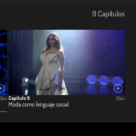
9
Capí­tulos
Capítulo 9
55m
55m
Moda como lenguaje social