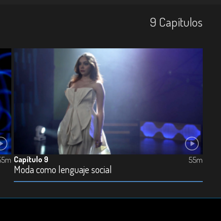
9
Capí­tulos
Capítulo 9
55m
55m
Moda como lenguaje social