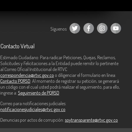
Síguenos
Contacto Virtual
Estimado Ciudadano: Para radicar Peticiones, Quejas, Reclamos,
Solicitudes y Felicitaciones a la Entidad puede remitir lo pertinente
al Correo Oficial Institucional de RTVC
correspondencia@rtvc.gov.co
o diligenciar el formulario en línea:
Contacto PQRSD
. Al momento de registrar su petición, se generará
un código con el cual usted podrá realizar el seguimiento, para ello,
ingrese a:
Seguimiento de PQRSD
Correo para notificaciones judiciales:
notificacionesjudiciales@rtvc.gov.co
Denuncias por actos de corrupción:
soytransparente@rtvc.gov.co