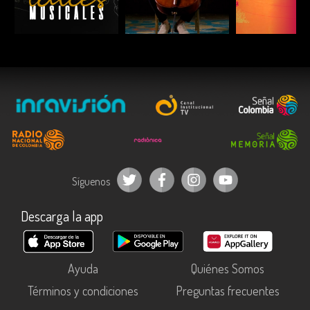
ESCUCHAR
ESCUCHAR
ESCUC
Síguenos
Descarga la app
Ayuda
Quiénes Somos
Términos y condiciones
Preguntas frecuentes