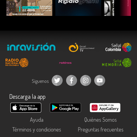
ESCUCHAR
ESCUCHAR
ESCUC
Síguenos
Descarga la app
Ayuda
Quiénes Somos
Términos y condiciones
Preguntas frecuentes