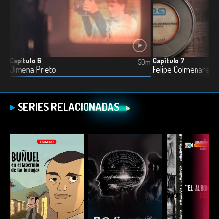
Capítulo 6
Capítulo 7
2m
50m
Jimena Prieto
Felipe Colmenares
SERIES RELACIONADAS