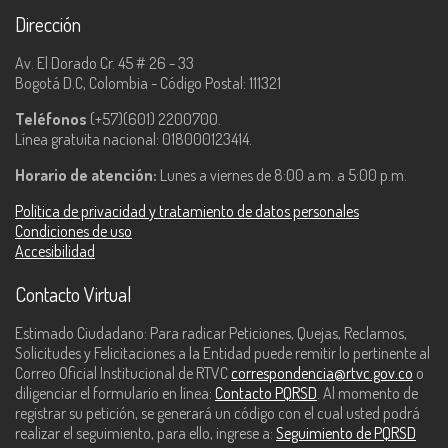
Dirección
Av. El Dorado Cr. 45 # 26 - 33
Bogotá D.C, Colombia - Código Postal: 111321
Teléfonos
(+57)(601) 2200700.
Línea gratuita nacional: 018000123414.
Horario de atención:
Lunes a viernes de 8:00 a.m. a 5:00 p.m.
Política de privacidad y tratamiento de datos personales
Condiciones de uso
Accesibilidad
Contacto Virtual
Estimado Ciudadano: Para radicar Peticiones, Quejas, Reclamos,
Solicitudes y Felicitaciones a la Entidad puede remitir lo pertinente al
Correo Oficial Institucional de RTVC
correspondencia@rtvc.gov.co
o
diligenciar el formulario en línea:
Contacto PQRSD
. Al momento de
registrar su petición, se generará un código con el cual usted podrá
realizar el seguimiento, para ello, ingrese a:
Seguimiento de PQRSD