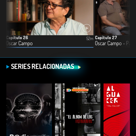
Capítulo 26
Capítulo 27
3m
52m
Oscar Campo
Oscar Campo - Parte
SERIES RELACIONADAS