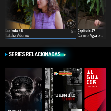
Capítulo 46
Capítulo 47
51m
51m
Natalie Adorno
Camilo Aguilera
SERIES RELACIONADAS