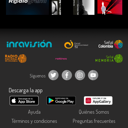
ESCUCHAR
ESCUCHAR
ESCUC
Síguenos
Descarga la app
Ayuda
Quiénes Somos
Términos y condiciones
Preguntas frecuentes