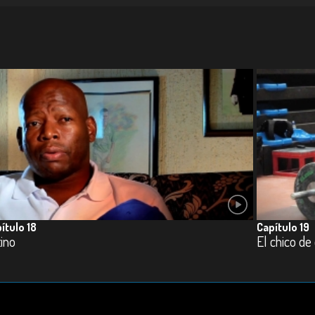
ítulo 18
Capítulo 19
tino
El chico de 