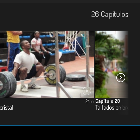
26
Capí­tulos
Capítulo 20
24m
cristal
Tallados en bronce