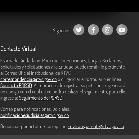
Síguenos
Contacto Virtual
Estimado Ciudadano: Para radicar Peticiones, Quejas, Reclamos,
Solicitudes y Felicitaciones a la Entidad puede remitir lo pertinente
al Correo Oficial Institucional de RTVC
correspondencia@rtvc.gov.co
o diligenciar el formulario en línea:
Contacto PQRSD
. Al momento de registrar su petición, se generará
un código con el cual usted podrá realizar el seguimiento, para ello,
ingrese a:
Seguimiento de PQRSD
Correo para notificaciones judiciales:
notificacionesjudiciales@rtvc.gov.co
Denuncias por actos de corrupción:
soytransparente@rtvc.gov.co