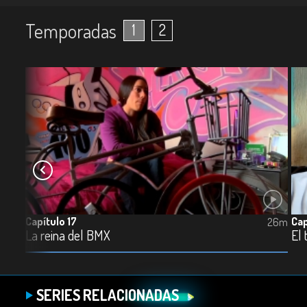
Temporadas
1
2
Capítulo 17
Cap
26m
26m
La reina del BMX
El 
SERIES RELACIONADAS