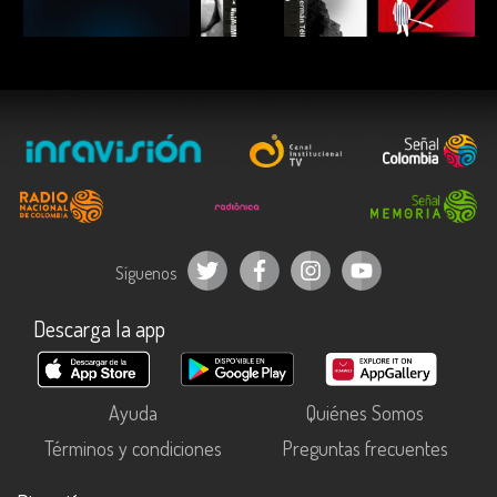
ESCUCHAR
ESCUCHAR
ESCUC
Síguenos
Descarga la app
Ayuda
Quiénes Somos
Términos y condiciones
Preguntas frecuentes