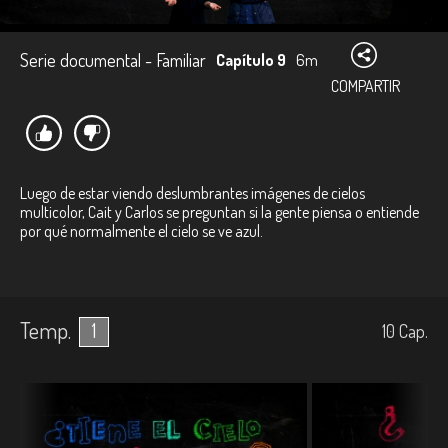
Serie documental - Familiar
Capítulo 9
6m
COMPARTIR
Luego de estar viendo deslumbrantes imágenes de cielos
multicolor, Cait y Carlos se preguntan si la gente piensa o entiende
por qué normalmente el cielo se ve azul.
Temp.
1
10
Cap.