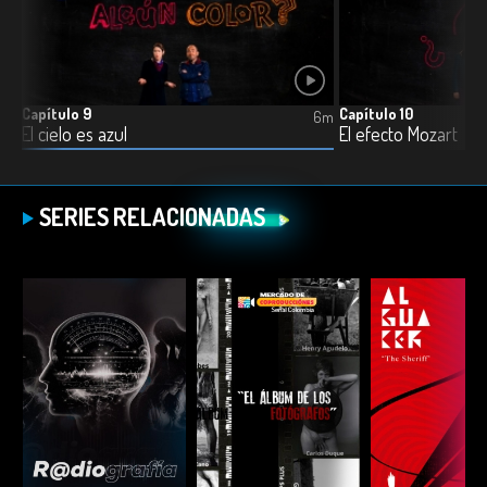
Capítulo 9
Capítulo 10
7m
6m
Comer carne es necesario para obtener proteína
El cielo es azul
El efecto Mozart
SERIES RELACIONADAS