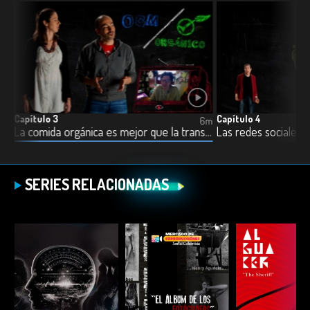
Capítulo 3
Capítulo 4
6m
6m
La comida orgánica es mejor que la transgénica
Las redes sociales n
SERIES RELACIONADAS