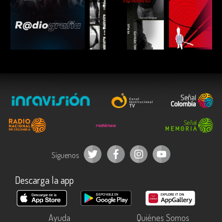
ESCUCHAR
ESCUCHAR
ESCUC
Síguenos
Descarga la app
Ayuda
Quiénes Somos