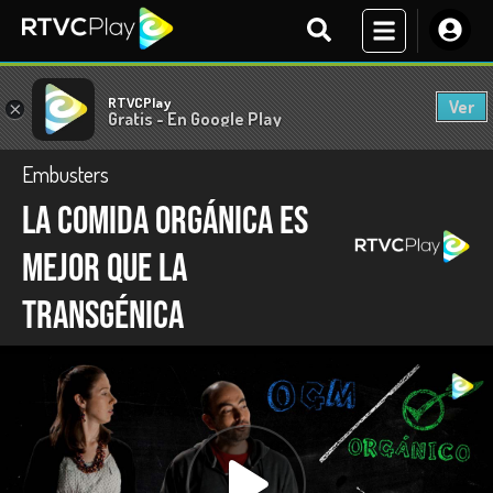
RTVCPlay
Ver
×
Gratis - En Google Play
Embusters
La comida orgánica es
mejor que la
transgénica