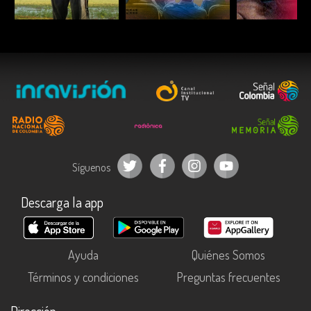
ESCUCHAR
ESCUCHAR
ESCUC
Síguenos
Descarga la app
Ayuda
Quiénes Somos
Términos y condiciones
Preguntas frecuentes