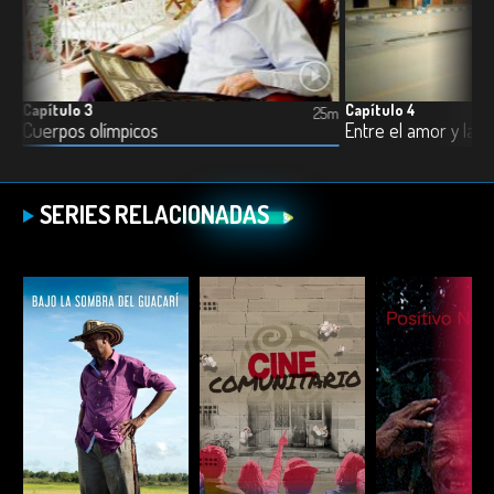
Capítulo 3
Capítulo 4
3m
25m
Cuerpos olímpicos
Entre el amor y la ra
SERIES RELACIONADAS