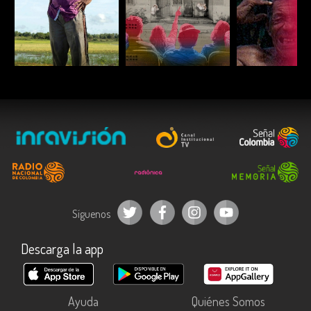
ESCUCHAR
ESCUCHAR
ESCUC
Síguenos
Descarga la app
Ayuda
Quiénes Somos